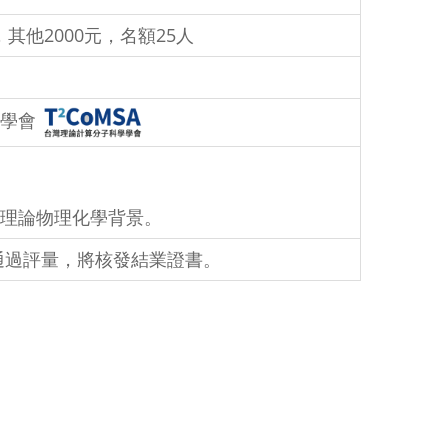
其他2000元，名額25人
學學會
理論物理化學背景。
通過評量，將核發結業證書。