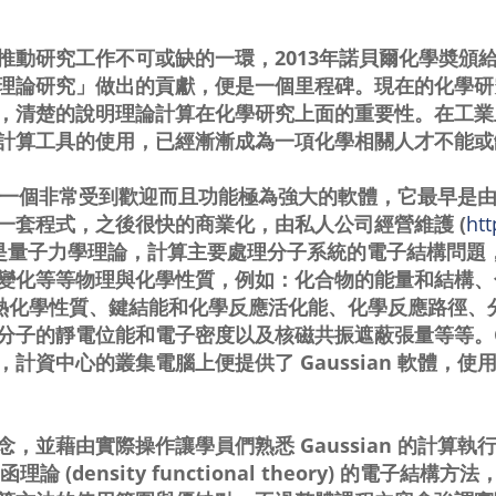
推動研究工作不可或缺的一環，2013年諾貝爾化學奬頒
理論研究」做出的貢獻，便是一個里程碑。現在的化學研
，清楚的說明理論計算在化學研究上面的重要性。在工業
計算工具的使用，已經漸漸成為一項化學相關人才不能或
n 是一個非常受到歡迎而且功能極為強大的軟體，它最早是由約
一套程式，之後很快的商業化，由私人公司經營維護 (
ht
基礎是量子力學理論，計算主要處理分子系統的電子結構問
變化等等物理與化學性質，例如：化合物的能量和結構、
譜、熱化學性質、鍵結能和化學反應活化能、化學反應路徑
子的靜電位能和電子密度以及核磁共振遮蔽張量等等。Gau
學，計資中心的叢集電腦上便提供了 Gaussian 軟體，使用
，並藉由實際操作讓學員們熟悉 Gaussian 的計算
，特別是密度泛函理論 (density functional theory