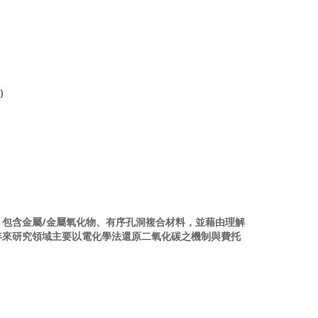
)
包含金屬/金屬氧化物、有序孔洞複合材料，並藉由理解
年來研究領域主要以電化學法還原二氧化碳之機制與費托