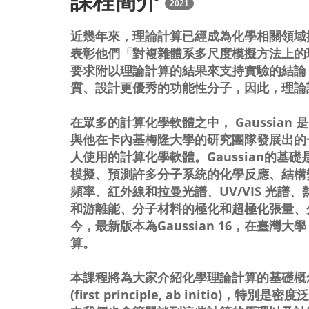
課程簡介
2021
近幾年來，理論計算已經成為化學相關領域
表彰他們「對複雜體系多尺度模擬方法上的
要求附以理論計算的結果來支持實驗的結論
質、設計更優秀的功能性分子，因此，理論
在眾多的計算化學軟體之中， Gaussia
與他在卡內基梅隆大學的研究團隊發展出的
人使用的計算化學軟體。Gaussian的
模擬、預測許多分子系統的化學反應、結構
頻率、紅外線和拉曼光譜、UV/VIS 光
和游離能、分子材料的極化和超極化張量、分
今，最新版本為Gaussian 16，在臺灣大
算。
本課程將為大家介紹化學理論計算的基礎概念
(first principle, ab initio)